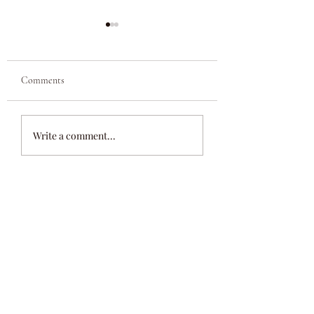
Comments
Διαχείριση Χρόνου: Πώς
Digital Detox: Η
Write a comment...
την βελτιστοποιούμε;
Αποτοξίνωση μέσω 
Αποσύνδεσης