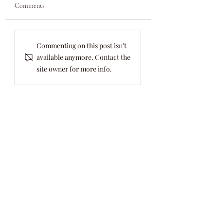
Comments
Διαχείριση Χρόνου: Πώς
Digital Detox: Η
Commenting on this post isn't
την βελτιστοποιούμε;
Αποτοξίνωση μέσω 
available anymore. Contact the
Αποσύνδεσης
site owner for more info.